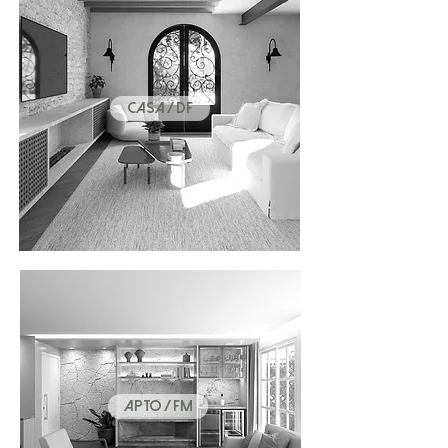
CASA / DF
APTO / FM